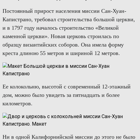
Постоянный
при
рост населения
миссии Сан-
Хуан-
Капистрано
,
требовал строительства
большой
церкви,
и в 1797 году началось строительство
«Велик
ой
каменн
ой
церк
ви
».
Новая церковь
строилась по
образцу византийских соборов. Она
имела форму
креста длиною 55 метров и шириной 12 метров.
Ее колокольню,
высотой с современный 12-этажный
дом,
можно было увидеть
за
пятнадцать
и более
километров.
Ни в одной Калифорнийской миссии до этого не было