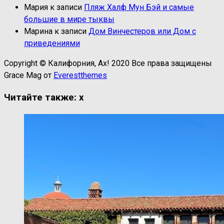
Мария
к записи
Пляж Халф Мун Бэй и самые
большие в мире тыквы
Марина
к записи
Дом Винчестеров или Дом с
приведениями
Copyright © Калифорния, Ах! 2020 Все права защищены
Grace Mag от
Everestthemes
Читайте также:
x