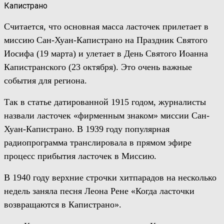
Считается, что основная масса ласточек прилетает в
миссию
Сан-Хуан-Капистрано
на
Праздник Святого
Иосифа (19 марта) и улетает в День Святого Иоанна
Капистранского (23 октября).
Это очень важные
события для региона.
Так в
статье
датированной
1915 год
ом
, журналисты
назвали ласточек «фирменным знаком»
м
иссии
Сан-
Хуан-Капистрано
.
В
1939 году популярная
радиопрограмма транслировала в прямом эфире
процесс
прибыти
я
ласточек в Миссию.
В 1940 году верхние строчки хитпарадов на несколько
недель заняла песня Леона Рене «Когда ласточки
возвращаются в Капистрано».