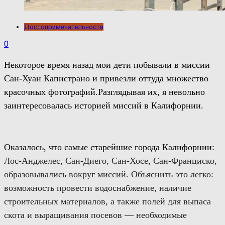
Достопримечательности
0
Некоторое время назад мои дети побывали в миссии
Сан-Хуан Капистрано и привезли оттуда множество
красочных фотографий.
Разглядывая их, я невольно
заинтересовалась историей миссий в Калифорнии.
Оказалось, что самые старейшие города Калифорнии:
Лос-Анджелес, Сан-Диего, Сан-Хосе, Сан-Франциско,
образовывались
вокруг миссий.
Объяснить это легко:
в
озможность провести водоснабжение,
наличие
строительны
х
материал
ов
,
а также
пол
ей
для выпаса
скота и
выращивания посевов —
необходимые