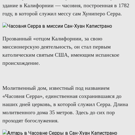
здани
е
в Калифорни
и — часовня, построенная в 1782
году,
в которой служил мессу сам Хуниперо Серра.
П
розванный «отцом Калифорнии, за свою
миссионерскую деятельность,
он стал п
ервы
м
католически
м
свят
ым
США, имеющи
м
испанское
происхождение.
М
олитвенный дом, известный под названием
«Часовня Серра»,
единственная сохранившаяся до
наших дней церковь, в которой служил Серра. Длина
молитвенного дома 35 метров. Здесь до сих пор
проходят богослужения.