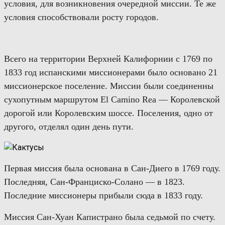
условия, для
возникновения
очередной миссии.
Те же
условия способствовали росту городов.
Всего на территории Верхней Калифорнии с 1769 по
1833 год испанскими миссионерами было основано 21
миссионерское поселение. Миссии были
соединенны
сухопутным маршрутом El Camino Rea — Королевской
дорогой или Королевским шоссе.
Поселения, одно от
другого,
отделя
л
один день пути.
Первая миссия была основана в Сан-Диего в 1769 году.
Последняя, Сан-Франциско-Солано
—
в 1823.
Последние миссионеры прибыли
сюда
в 1833 году.
М
исси
я
Сан-Хуан
Капистрано
была седьмой
по счету
.