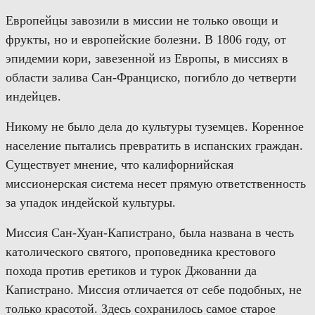
Европейцы
за
возили в миссии не только овощи и
фрукты, но и европейские болезни. В 1806 году, от
эпидемии кори, завезенной из Европы, в миссиях в
области залива Сан-Франциско, погибло до четверти
индейцев.
Никому не было дела до культуры туземцев. Коренное
население пытались превратить в испанских граждан.
Существует мнение, что калифорнийская
миссионерская система несет прямую ответственность
за упадок индейской культуры.
Мисси
я
Сан-Хуан-Капистран
о
,
была названа в честь
католического святого, проповедника крестового
похода против еретиков и турок Джованни да
Капистрано. Миссия отличается от себе подобных,
не
только красотой. Здесь сохранил
о
сь само
е
старо
е