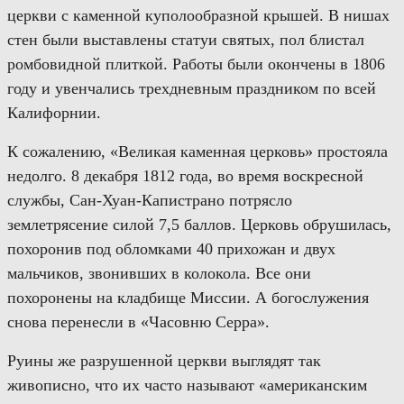
церкви с
каменной куполообразной крыш
ей
. В нишах
стен были выставлены статуи святых, пол блистал
ромбовидной плиткой. Работы были окончены в 1806
году и увенчались трехдневным праздником по всей
Калифорнии.
К сожалению, «Великая каменная церковь» простояла
недолго.
8 декабря 1812 года, во время воскресной
службы, Сан-
Хуан-Капистрано потрясло
землетрясение силой 7,5 баллов. Церковь обрушилась,
похоронив под обломками 40 прихожан и двух
мальчиков, звонивших в колокола.
Все они
похоронены на кладбище Миссии.
А б
огослужения
снова перенесли в «Часовню Серра».
Руины же разрушенной церкви выглядят так
живописно, что их часто называют «американским