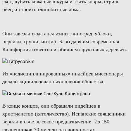
скот, дубить кожаные шкуры и ткать ковры,
стричь
овец и
строить глинобитные
дома
.
Они
завезли сюда апельсины, виноград, яблоки,
персики, груши, инжир. Благодаря им
с
овременная
Калифорния известна изобилием фруктовых деревьев.
Из «недисциплинированных» индейцев
миссионеры
делали «цивилизованных» членов общества.
В конце концов, они обращали индейцев в
христианство (католичество). Испанские священники
верили в сво
е высокое предназначение
. Из 150
священников 70 умерли на своих постах.