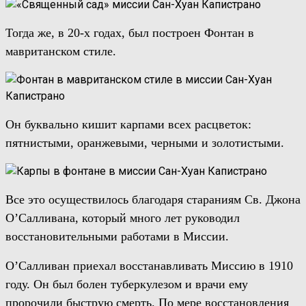
Тогда же, в 20-х годах, был построен Фонтан в
мавританском стиле.
Он буквально кишит карпами всех расцветок:
пятнистыми, оранжевыми, черными и золотистыми.
Все это осуществилось благодаря стараниям
С
в.
Джона
О’Cалливана,
который много лет руководил
восстановительными работами в
Миссии
.
О’Cалливан
приехал восстанавливать Миссию
в 1910
году
. Он был
боле
н
туберкулезом и
врачи ему
пророчили быструю смерть
. По мере восстановления