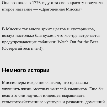
Она возникла в 1776 году и за свою красоту получила
второе название
— «
Д
рагоценная
М
иссия».
В Миссии
так много
ярких
цветов и кустарников,
в
оздух
настолько благоухает,
что кое-где встречается
предупреждающ
ие таблички
:
Watch Out for the Bees!
(Остерегайтесь пчел!).
Немного истории
Миссионеры
искренне
считали, что призваны
улучшить жизнь местных жителей-язычников. Еще бы,
ведь это они научили индейцев выращивать
сельскохозяйственные культуры и разводить домашний